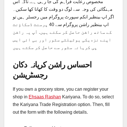
مخصوص رعایت فراہم کی جا رہی ہے. تاکہ اس
مہنگائی کی وجہ سے لوگ دو وقت کا کھانا کھا سکیں۔
اگر اپ بینظیر انکم سپورٹ پروگرام میں رجسٹر ہیں تو
اپ بینظیر راشن پروگرام سے 40 پرسنٹ ڈسکاؤنٹ
کے ساتھ راشن حاصل کر سکتے ہیں. آپ یہ راشن
اپنے نزدیکی یوٹیلٹی سٹور اور بی ائی ایس
پی کریانہ سٹور سے حاصل کر سکتے ہیں
احساس راشن کریانہ دکان
رجسٹریشن
If you own a grocery store, you can register your
shop in
Ehsaas Rashan
Kariyana. To do so, select
the Kariyana Trade Registration option. Then, fill
out the form with the following details.