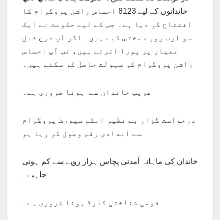
خاندانوں کے لیے 8123 احساس راشن پروگرام کا
افتتاح کر دیا ہے۔ جس کے لیے حکومت نے ایک
سو ارب روپے مختص کیے ہیں۔ اگر آپ درج ذیل
معیار پر پورا اترتے ہیں، تب آپ احساس
راشن پروگرام کی سہولت حاصل کر سکتے ہیں۔
غریب خاندان سے ہونا ضروری ہے۔
درخواست گزار بے نظیر انکم سپورٹ پروگرام
سے امدادی رقم وصول کر رہا ہو
خاندان کی ماہانہ آمدنی پچاس ہزار روپے سے کم ہونی
چاہیے۔
قومی شناختی کارڈ ہونا ضروری ہے۔