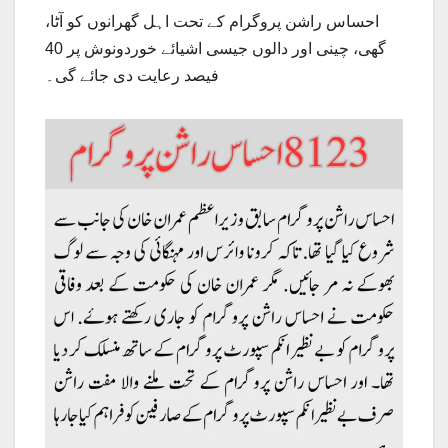
احساس راشن پروگرام کے تحت اہل گھرانوں کو آٹا،
گھی، چینی اور دالوں جیسی اشیائے خوردونوش پر 40
فیصد رعایت دی جائے گی۔