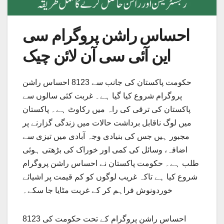
احساس راشن پروگرام سی
این آئی سی آن لائن چیک
حکومت پاکستان کی جانب سے 8123 احساس راشن
پروگرام شروع کیا گیا ہے۔ غربت کئی سالوں سے
پاکستان کی ترقی کی راہ میں رکاوٹ ہے۔ پاکستان
میں لوگ ناقابل برداشت حالات میں زندگی گزارنے پر
مجبور ہیں جس کی بنیادی وجہ آبادی میں تیزی سے
اضافہ، وسائل کی کمی اور خوراک کی بڑھتی ہوئی
طلب ہے۔ حکومت پاکستان نے احساس راشن پروگرام
شروع کیا ہے تاکہ غریب لوگوں کو کم قیمت پر اشیائے
خوردونوش فراہم کر کے غربت مٹایا جا سکے۔
8123 احساس راشن پروگرام کے تحت حکومت کی