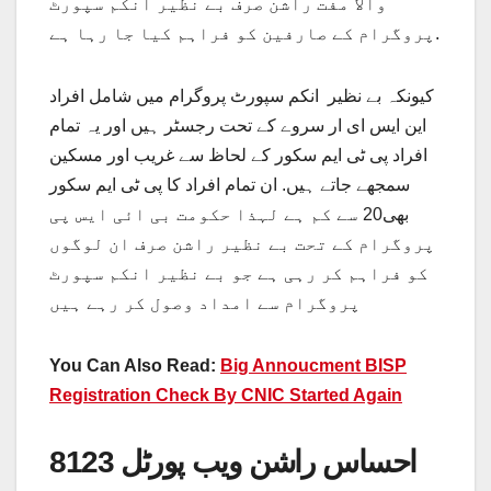
والا مفت راشن صرف بے نظیر انکم سپورٹ
پروگرام کے صارفین کو فراہم کیا جا رہا ہے.
کیونکہ بے نظیر انکم سپورٹ پروگرام میں شامل افراد
این ایس ای ار سروے کے تحت رجسٹر ہیں اور یہ تمام
افراد پی ٹی ایم سکور کے لحاظ سے غریب اور مسکین
سمجھے جاتے ہیں. ان تمام افراد کا پی ٹی ایم سکور
بھی20 سے کم ہے لہذا حکومت بی ائی ایس پی
پروگرام کے تحت بے نظیر راشن صرف ان لوگوں
کو فراہم کر رہی ہے جو بے نظیر انکم سپورٹ
پروگرام سے امداد وصول کر رہے ہیں
You Can Also Read:
Big Annoucment BISP
Registration Check By CNIC Started Again
8123 احساس راشن ویب پورٹل