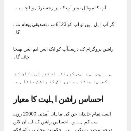
آپ کا موبائل نمبر آپ کے پر رجسٹرڈ ہونا چاہیے۔
اگر آپ اہل ہیں تو آپ کو 8123 سے تصدیقی پیغام ملے
گا۔
راشن پروگرام کے ذریعےآپ کو ایک ایس ایم ایس بھیجا
جائے گا۔
یہ ایس ایم ایس کریانہ اسٹور کی دکان کو
دکھایا جاتا ہے اور ان کا راشن ملتا ہے۔
احساس راشن اہلیت کا معیار
ایسے تمام خاندان جن کی ماہانہ آمدنی 20000 روپے
سے کم ہے. وہ احساس راشن کے لیے آن لائن
درخواست دے سکتے ہیں۔ حکومت پنجاب نے آٹھ لاکھ