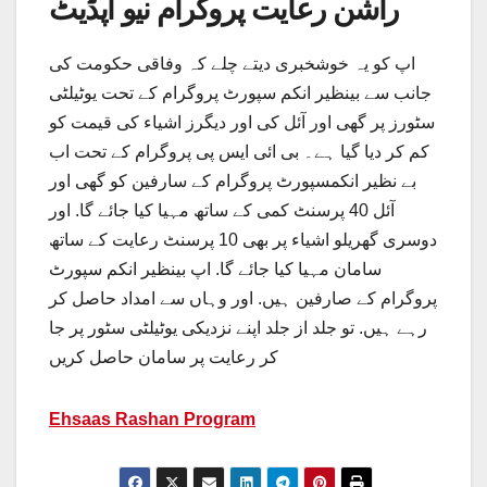
راشن رعایت پروگرام نیو اپڈیٹ
اپ کو یہ خوشخبری دیتے چلے کہ وفاقی حکومت کی
جانب سے بینظیر انکم سپورٹ پروگرام کے تحت یوٹیلٹی
سٹورز پر گھی اور آئل کی اور دیگرز اشیاء کی قیمت کو
کم کر دیا گیا ہے۔ بی ائی ایس پی پروگرام کے تحت اب
بے نظیر انکمسپورٹ پروگرام کے سارفین کو گھی اور
آئل 40 پرسنٹ کمی کے ساتھ مہیا کیا جائے گا. اور
دوسری گھریلو اشیاء پر بھی 10 پرسنٹ رعایت کے ساتھ
سامان مہیا کیا جائے گا. اپ بینظیر انکم سپورٹ
پروگرام کے صارفین ہیں. اور وہاں سے امداد حاصل کر
رہے ہیں. تو جلد از جلد اپنے نزدیکی یوٹیلٹی سٹور پر جا
کر رعایت پر سامان حاصل کریں
Ehsaas Rashan Program