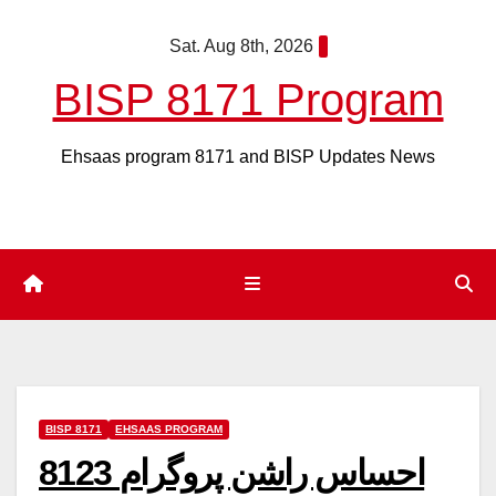
Skip
Sat. Aug 8th, 2026
to
content
BISP 8171 Program
Ehsaas program 8171 and BISP Updates News
BISP 8171
EHSAAS PROGRAM
8123 احساس راشن پروگرام