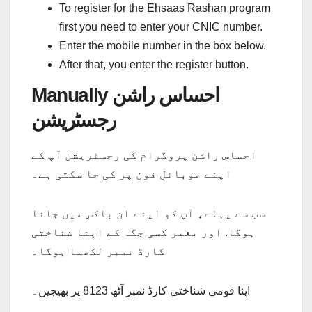
To register for the Ehsaas Rashan program
first you need to enter your CNIC number.
Enter the mobile number in the box below.
After that, you enter the register button.
Manually احساس راشن
رجسٹریشن
احساس راشن پروگرام کی رجسٹریشن آپ کے
اپنے موبائل فون پر کی جا سکتی ہے۔
سب سے پہلے، آپ کو اپنے ان باکس میں جانا
ہوگا. اور بغیر کسی جگہ کے اپنا شناختی
کارڈ نمبر لکھنا ہوگا۔
اپنا قومی شناختی کارڈ نمبر آٹھ 8123 پر بھیجیں۔