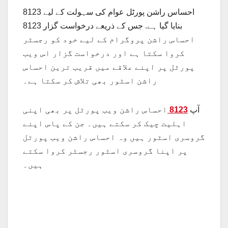
8123 احساس راشن پورٹل عوام کی سہولت کے لیے
بنایا گیا ہے. جس کے ذریعے درخواست گزار 8123
احساس راشن پروگرام کے لیے خود کو رجسٹر
کروا سکتا ہے اور درخواست گزار اس ویب
پورٹل پر اپنے علاقے میں قریب ترین احساس
راشن اسٹور بھی تلاش کر سکتا ہے۔
آپ
8123
احساس راشن ویب پورٹل پر بھی اپنی
اہلیت چیک کر سکتے ہیں۔ جن کے پاس اپنے
گروسری اسٹور ہیں وہ احساس راشن ویب پورٹل
پر اپنا گروسری اسٹور رجسٹر کروا سکتے
ہیں۔