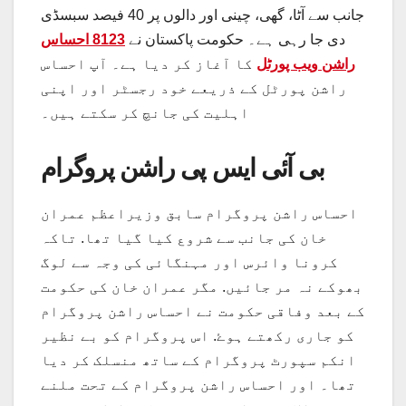
جانب سے آٹا، گھی، چینی اور دالوں پر 40 فیصد سبسڈی
دی جا رہی ہے۔ حکومت پاکستان نے
8123 احساس
راشن ویب پورٹل
کا آغاز کر دیا ہے۔ آپ احساس
راشن پورٹل کے ذریعے خود رجسٹر اور اپنی
اہلیت کی جانچ کر سکتے ہیں۔
بی آئی ایس پی راشن پروگرام
احساس راشن پروگرام سابق وزیراعظم عمران
خان کی جانب سے شروع کیا گیا تھا. تاکہ
کرونا وائرس اور مہنگائی کی وجہ سے لوگ
بھوکے نہ مر جائیں. مگر عمران خان کی حکومت
کے بعد وفاقی حکومت نے احساس راشن پروگرام
کو جاری رکھتے ہوۓ. اس پروگرام کو بے نظیر
انکم سپورٹ پروگرام کے ساتھ منسلک کر دیا
تھا۔ اور احساس راشن پروگرام کے تحت ملنے