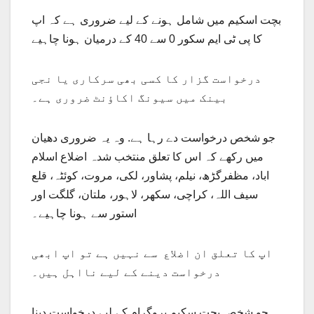
بچت اسکیم میں شامل ہونے کے لیے ضروری ہے کہ اپ
کا پی ٹی ایم سکور 0 سے 40 کے درمیان ہونا چاہیے
درخواست گزار کا کسی بھی سرکاری یا نجی
بینک میں سیونگ اکاؤنٹ ضروری ہے۔
جو شخص درخواست دے رہا ہے. وہ یہ ضروری دھیان
میں رکھے کہ اس کا تعلق منتخب شدہ اضلاع اسلام
اباد، مظفرگڑھ، نیلم، پشاور، لکی، مروت، کوئٹہ، قلع
سیف اللہ، کراچی، سکھر، لاہور، ملتان، گلگت اور
استور سے ہونا چاہیے۔
اپ کا تعلق ان اضلاع سے نہیں ہے تو اپ ابھی
درخواست دینے کے لیے نااہل ہیں۔
جو شخص بچت سکیم پروگرام کے لیے درخواست دینا