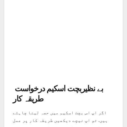
بے نظیربچت اسکیم درخواست
طریقہ کار
اگر اپ اس بچت اسکیم میں حصہ لینا چاہتے
ہیں. تو اپ نیچے دیکھیں طریقہ کار پر عمل