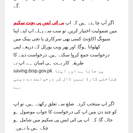
گے.
اگر آپ چاہتے ہیں کہ اپ
بی ائی ایس پی بچت سکیم
میں شمولیت اختیار کریں. تو سب سے پہلے اپ اپنے اپنا
سیونگ اکاؤنٹ کسی بھی سرکاری یا نجی بینک میں
کھلوانا ہوگا. اور پھر ویب پورٹل کے ذریعے اپنی
درخواست جمع کروا سکتے ہیں. درخواست دینے کا
طریقہ کار بہت ہی اسان ہے. اپ نے
saving.bisp.gov.pk پر جانا ہے اور اپنا
شناختی کارڈ نمبر ڈال کر درخواست دے دینی
ہے.
اگر اپ منتخب کردہ ضلع سے تعلق رکھتے ہیں. تو اپ
کو چند دن میں اپ کی درخواست کا جواب موصول ہو
جائے گا. کہ اپ بی ائی ایس پی سکیم میں شامل ہو
چکے ہیں یا نہیں۔