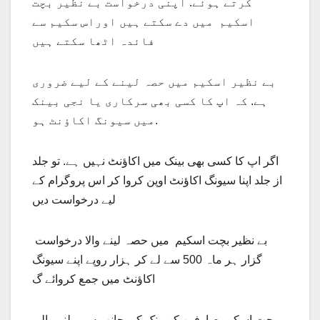
کرتے ہوئے. اپنی درخواست بے نظیر بچت
اسکیم میں دے سکتے ہیں اوراس سکیم سے
فائدہ اٹھا سکتے ہیں
بے نظیر اسکیم میں حصہ لینے کے لیے ضروری
ہے. کہ اپ کا کسی بھی سرکاری یا نجی بینک
میں سیونگ اکاؤنٹ ہو.
اگر اپ کا کسی بھی بینک میں اکاؤنٹ نہیں ہے. تو جلد
از جلد اپنا سیونگ اکاؤنٹ اوپن کروا کر اس پروگرام کے
لیے درخواست دیں
بے نظیر بچت اسکیم میں حصہ لینے والا درخواست
گزار ہر ماہ 500 سے لے کر ہزار روپے اپنے سیونگ
اکاؤنٹ میں جمع کروائے گ
بچت اسکیم صارفین کو بینک کی جانب سے ملنے والی