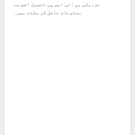
نزدیکی بی ائی ایس پی تحصیل افس سے
معلومات حاصل کر سکتے ہیں۔