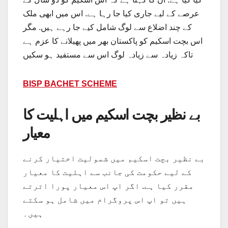
عرصے کے لیے جاری کیا جا رہا ہے. اس میں ابھی ملک
کے چند اضلاع سے لوگ شامل کیے جا رہے ہیں. مگر
اس بچت اسکیم کو پاکستان بھر میں پھیلانے کا عزم ہے
تاکہ زیادہ سے زیادہ لوگ اس سے مستفید ہو سکیں
BISP BACHET SCHEME
بے نظیر بچت اسکیم میں اہلیت کا
معیار
بے نظیر بچت اسکیم میں شمولیت اختیار کرنے
کے لیے حکومت کی جانب سے اہلیت کا معیار
مقرر کیا ہے. اگر اپ اس معیار پورا اترتے
ہیں تو اپ اس پروگرام میں شامل ہو سکتے
ہیں۔