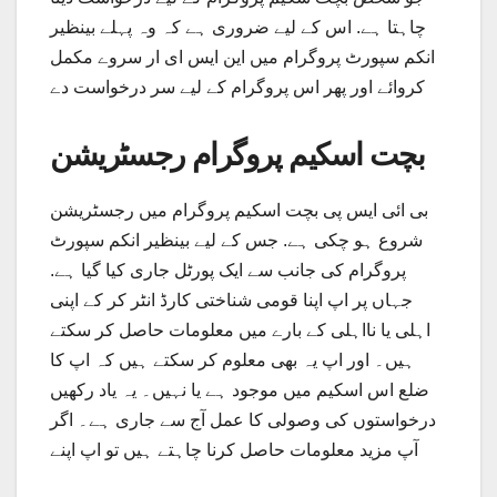
چاہتا ہے. اس کے لیے ضروری ہے کہ وہ پہلے بینظیر
انکم سپورٹ پروگرام میں این ایس ای ار سروے مکمل
کروائے اور پھر اس پروگرام کے لیے سر درخواست دے
بچت اسکیم پروگرام رجسٹریشن
بی ائی ایس پی بچت اسکیم پروگرام میں رجسٹریشن
شروع ہو چکی ہے. جس کے لیے بینظیر انکم سپورٹ
پروگرام کی جانب سے ایک پورٹل جاری کیا گیا ہے.
جہاں پر اپ اپنا قومی شناختی کارڈ انٹر کر کے اپنی
اہلی یا نااہلی کے بارے میں معلومات حاصل کر سکتے
ہیں۔ اور اپ یہ بھی معلوم کر سکتے ہیں کہ اپ کا
ضلع اس اسکیم میں موجود ہے یا نہیں۔ یہ یاد رکھیں
درخواستوں کی وصولی کا عمل آج سے جاری ہے۔ اگر
آپ مزید معلومات حاصل کرنا چاہتے ہیں تو اپ اپنے