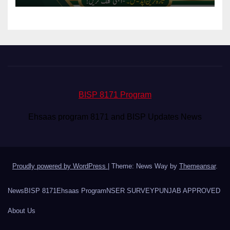
BISP 8171 Program
Ehsaas program 8171 and BISP Updates News
Proudly powered by WordPress
|
Theme: News Way by
Themeansar
.
News
BISP 8171
Ehsaas Program
NSER SURVEY
PUNJAB APPROVED
About Us