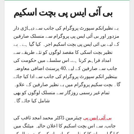
بی آئی ایس پی بچت اسکیم
بے نظیرانکم سپورٹ پروگرام کی جانب سے دیہاڑی دار
مزدور اور بی آئی ایس پی پروگرام سے منسلک صارفین
کے لیے بی ائی ایس پی بچت اسکیم اجرہ کیا گیا ہے۔ بے
نظیر بچت اسکی کا مقصد لوگوں کو نئے طریقے سے
امداد فراہم کرنا ہے. اس سلسلے میں حکومت کی
جانب سے صارفین کے لیے .40 پرسنٹ اضافی معاوضہ
بینظیر انکم سپورٹ پروگرام کی جانب سے ادا کیا جائے
گا۔ بچت سکیم پروگرام میں بے نظیر صارفین کے علاوہ
تمام غیر رسمی روزگار سے منسلک لوگوں کو بھی
شامل کیا جائے گا۔
بی آئی ایس پی
چیئرمین ڈاکٹر محمد امجد ثاقب کی
جانب. سے اس بچت اسکیم کا اعلان حالیہ میٹنگ میں
کیا گیا ہے. ان کا کہنا ہے کہ اس اسکیم کو دو سال کے