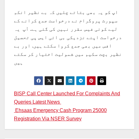
اپ کو یہ بھی بتاتے چلیں کہ بے نظیر انکم
سپورٹ پروگرام نے درخواست جمع کرانے کے
لیے کوئی فیس مقرر نہیں کی گئی ہے. آپ یہ
درخواست اپنے نزدیکی بی ائی ایس پی تحصیل
افس میں بھی جمع کروا سکتے ہیں. اور بے
نظیر بچت سکیم میں شمولیت اختیار کر سکتے
ہیں
Post
BISP Call Center Launched For Complaints And
Queries Latest News
navigation
Ehsaas Emergency Cash Program 25000
Registration Via NSER Survey