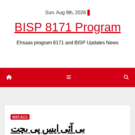
Skip
Sun. Aug 9th, 2026
to
content
BISP 8171 Program
Ehsaas program 8171 and BISP Updates News
BISP 8171
بی آئی ایس پی بچت