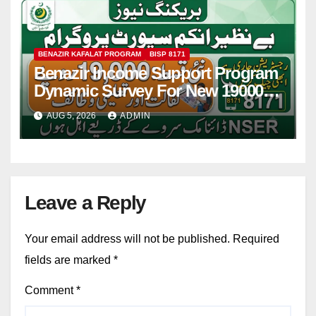
BENAZIR KAFALAT PROGRAM
BISP 8171
Benazir Income Support Program
Dynamic Survey For New 19000
Installment 2026-27
AUG 5, 2026
ADMIN
Leave a Reply
Your email address will not be published.
Required
fields are marked
*
Comment
*