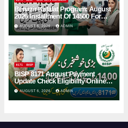
Benazir Kafalat Program: August
2026 Installment Of 14500 For
Women
AUGUST 6, 2026
ADMIN
8171
BISP
BISP 8171 August Payment
Update Check Eligibility Online
Via CNIC
AUGUST 6, 2026
ADMIN