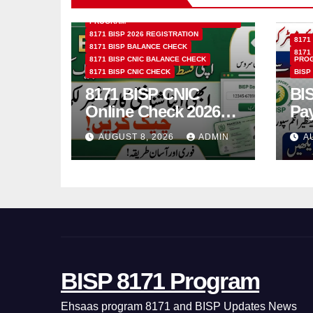
8171 BENAZIR INCOME SUPPORT
PROGRAM
8171 BISP 2026 REGISTRATION
8171
8171 BISP BALANCE CHECK
8171
8171 BISP CNIC BALANCE CHECK
PRO
8171 BISP CNIC CHECK
BISP
8171 BISP CNIC
BI
Online Check 2026
Pa
How to Verify
Bio
AUGUST 8, 2026
ADMIN
A
Monthly Installment
& 
BISP 8171 Program
Ehsaas program 8171 and BISP Updates News