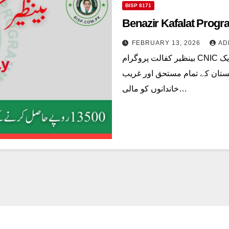
BISP 8171
Benazir Kafalat Prog
FEBRUARY 13, 2026
AD
بینظیر کفالت پروگرام CNIC آن لائن رجسٹریشن بینظیر کفالت پروگرام 8171 ایک
ستان کے تمام مستحق اور غریب
خاندانوں کو مالی…